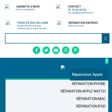
GARANTIE 6 MOIS
CONTACT
tarifs compétitifs
01 76 36 02 02
service@iphonecasse.fr
PRISE DE RDV EN LIGNE
REPARATION EXPRESS
disponibilité en temps
20min chrono
réel
coursier à votre service
Réparation Apple
RÉPARATION IPHONE
RÉPARATION APPLE WATCH
RÉPARATION MAC
RÉPARATION IPOD