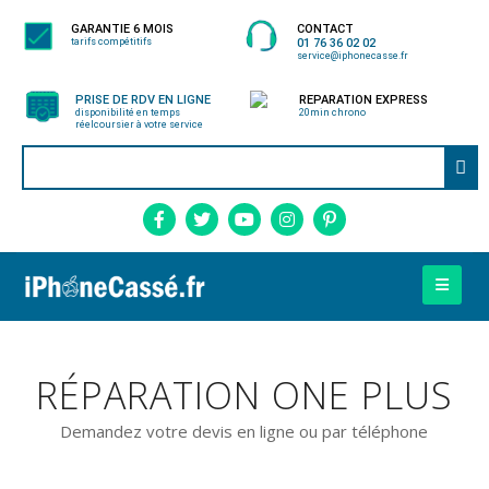
GARANTIE 6 MOIS
CONTACT
tarifs compétitifs
01 76 36 02 02
service@iphonecasse.fr
PRISE DE RDV EN LIGNE
REPARATION EXPRESS
disponibilité en temps
20min chrono
réel
coursier à votre service
RÉPARATION ONE PLUS
Demandez votre devis en ligne ou par téléphone