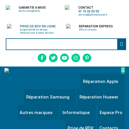
GARANTIE 6 MOIS
CONTACT
tarifs compétitifs
01 76 36 02 02
service@iphonecasse.fr
PRISE DE RDV EN LIGNE
REPARATION EXPRESS
disponibilité en temps
20min chrono
réel
coursier à votre service
Réparation Apple
Réparation Samsung
Réparation Huawei
Autres marques
Informatique
Espace Pro
Prise de RDV
Contacts