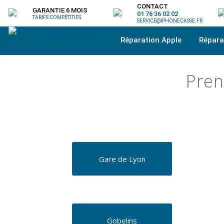
CONTACT
GARANTIE 6 MOIS
01 76 36 02 02
TARIFS COMPÉTITIFS
SERVICE@IPHONECASSE.FR
Réparation Apple
Répar
Pren
Gare de Lyon
Gobelins