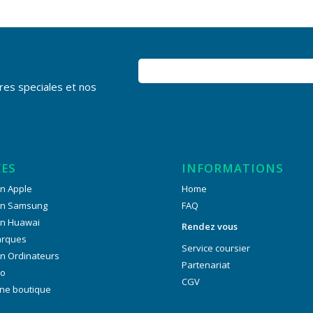
res speciales et nos
CES
INFORMATIONS
n Apple
Home
on Samsung
FAQ
on Huawai
Rendez vous
arques
Service coursier
n Ordinateurs
Partenariat
ro
CGV
ne boutique