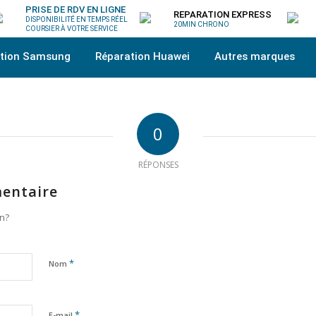
PRISE DE RDV EN LIGNE
REPARATION EXPRESS
DISPONIBILITÉ EN TEMPS RÉEL
20MIN CHRONO
COURSIER À VOTRE SERVICE
ation Samsung
Réparation Huawei
Autres marques
0
RÉPONSES
entaire
on?
*
Nom
*
E-mail