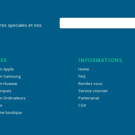
res speciales et nos
CES
INFORMATIONS
n Apple
Home
on Samsung
FAQ
on Huawai
Rendez vous
arques
Service coursier
n Ordinateurs
Partenariat
ro
CGV
ne boutique