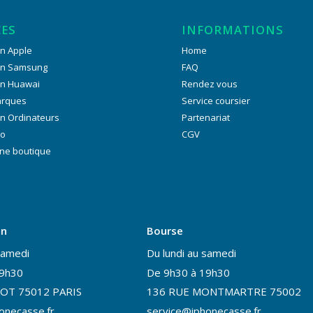
CES
INFORMATIONS
n Apple
Home
on Samsung
FAQ
on Huawai
Rendez vous
arques
Service coursier
n Ordinateurs
Partenariat
ro
CGV
ne boutique
on
Bourse
samedi
Du lundi au samedi
19h30
De 9h30 à 19h30
OT 75012 PARIS
136 RUE MONTMARTRE 75002
onecasse.fr
service@iphonecasse.fr