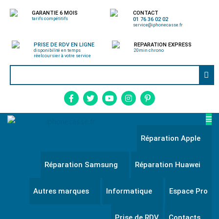
GARANTIE 6 MOIS
CONTACT
tarifs compétitifs
01 76 36 02 02
service@iphonecasse.fr
PRISE DE RDV EN LIGNE
REPARATION EXPRESS
disponibilité en temps
20min chrono
réel
coursier à votre service
Réparation Apple
Réparation Samsung
Réparation Huawei
Autres marques
Informatique
Espace Pro
Prise de RDV
Contacts