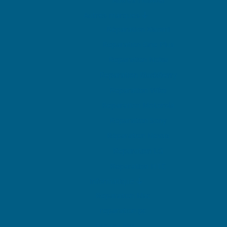
Autres marques
Réparation Xiaomi
Reparation One Plus
Reparation Nokia
Reparation BlackBerry
Reparation Wiko
Reparation Motorola
Réparation Sony
Réparation Nexus
Reparation LG
Reparation HTC
Informatique
Reparation Mac
reparation pc
Espace Pro