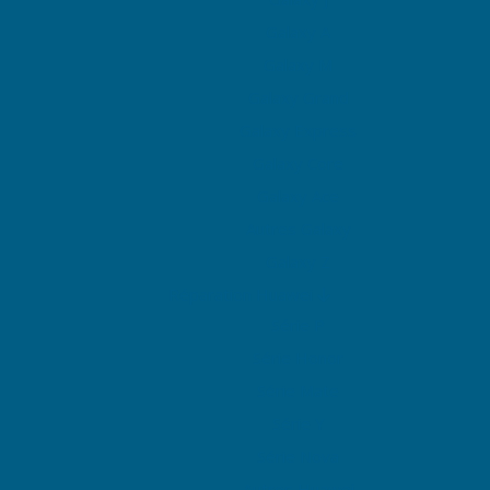
Galaxy A
Galaxy M
Galaxy Grand
Galaxy Express
Galaxy Core
Galaxy Ace
Autres Galaxy
Galaxy Z
Réparation Huawei
Série P
Série Honor
Série Mate
Série Y
Série Nova
Autres Huawei