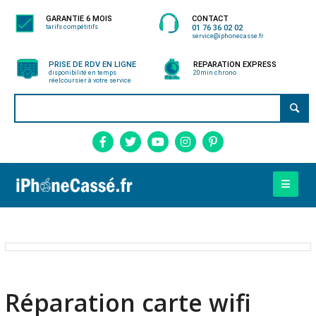
GARANTIE 6 MOIS
CONTACT
tarifs compétitifs
01 76 36 02 02
service@iphonecasse.fr
PRISE DE RDV EN LIGNE
REPARATION EXPRESS
disponibilité en temps
20min chrono
réel
coursier à votre service
Réparation carte wifi