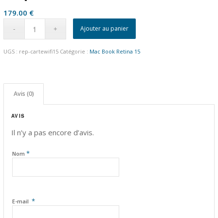
179.00
€
Ajouter au panier
UGS :
rep-cartewifi15
Catégorie :
Mac Book Retina 15
Avis (0)
AVIS
Il n’y a pas encore d’avis.
*
Nom
*
E-mail