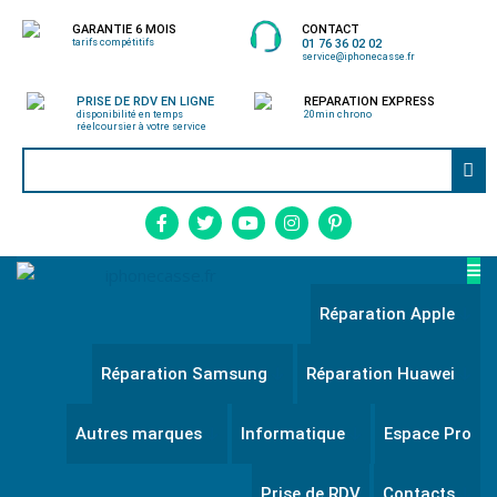
GARANTIE 6 MOIS
CONTACT
tarifs compétitifs
01 76 36 02 02
service@iphonecasse.fr
PRISE DE RDV EN LIGNE
REPARATION EXPRESS
disponibilité en temps
20min chrono
réel
coursier à votre service
Réparation Apple
Réparation Samsung
Réparation Huawei
Autres marques
Informatique
Espace Pro
Prise de RDV
Contacts