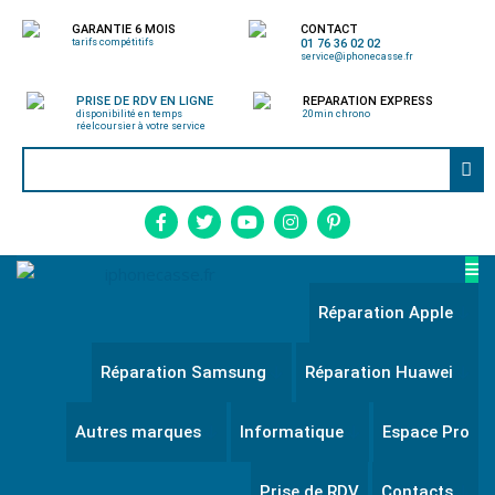
GARANTIE 6 MOIS
CONTACT
tarifs compétitifs
01 76 36 02 02
service@iphonecasse.fr
PRISE DE RDV EN LIGNE
REPARATION EXPRESS
disponibilité en temps
20min chrono
réel
coursier à votre service
Réparation Apple
Réparation Samsung
Réparation Huawei
Autres marques
Informatique
Espace Pro
Prise de RDV
Contacts