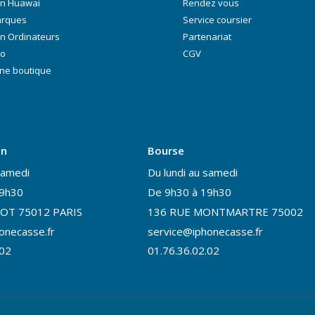
on Huawai
Rendez vous
arques
Service coursier
n Ordinateurs
Partenariat
ro
CGV
ne boutique
on
Bourse
samedi
Du lundi au samedi
19h30
De 9h30 à 19h30
OT 75012 PARIS
136 RUE MONTMARTRE 75002
onecasse.fr
service@iphonecasse.fr
.02
01.76.36.02.02