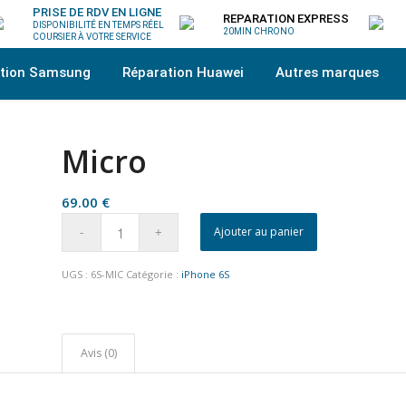
PRISE DE RDV EN LIGNE
REPARATION EXPRESS
DISPONIBILITÉ EN TEMPS RÉEL
20MIN CHRONO
COURSIER À VOTRE SERVICE
ation Samsung
Réparation Huawei
Autres marques
Micro
69.00
€
Ajouter au panier
UGS :
6S-MIC
Catégorie :
iPhone 6S
Avis (0)