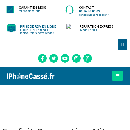
GARANTIE 6 MOIS
CONTACT
tarifs compétitifs
01 76 36 02 02
service@iphonecasse.fr
PRISE DE RDV EN LIGNE
REPARATION EXPRESS
disponibilité en temps
20min chrono
réel
coursier à votre service