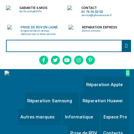
GARANTIE 6 MOIS
CONTACT
tarifs compétitifs
01 76 36 02 02
service@iphonecasse.fr
PRISE DE RDV EN LIGNE
REPARATION EXPRESS
disponibilité en temps
20min chrono
réel
coursier à votre service
Réparation Apple
Réparation Samsung
Réparation Huawei
Autres marques
Informatique
Espace Pro
Prise de RDV
Contacts