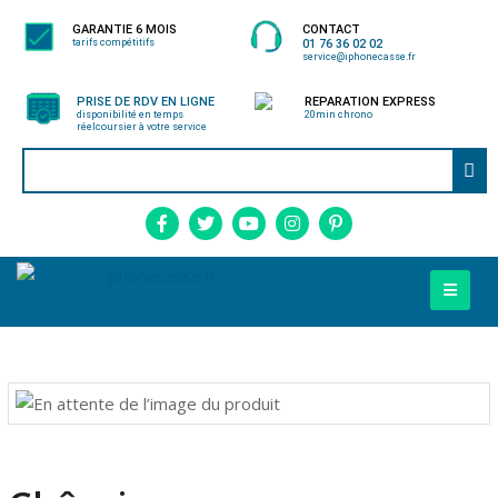
GARANTIE 6 MOIS
CONTACT
tarifs compétitifs
01 76 36 02 02
service@iphonecasse.fr
PRISE DE RDV EN LIGNE
REPARATION EXPRESS
disponibilité en temps
20min chrono
réel
coursier à votre service