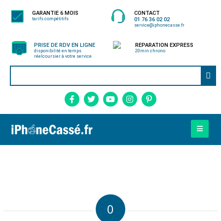
GARANTIE 6 MOIS
CONTACT
tarifs compétitifs
01 76 36 02 02
service@iphonecasse.fr
PRISE DE RDV EN LIGNE
REPARATION EXPRESS
disponibilité en temps
20min chrono
réel
coursier à votre service
0