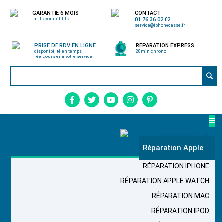
GARANTIE 6 MOIS
CONTACT
tarifs compétitifs
01 76 36 02 02
service@iphonecasse.fr
PRISE DE RDV EN LIGNE
REPARATION EXPRESS
disponibilité en temps
20min chrono
réel
coursier à votre service
Réparation Apple
RÉPARATION IPHONE
RÉPARATION APPLE WATCH
RÉPARATION MAC
RÉPARATION IPOD