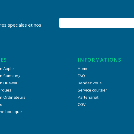
res speciales et nos
CES
INFORMATIONS
n Apple
Home
on Samsung
FAQ
on Huawai
Rendez vous
arques
Service coursier
n Ordinateurs
Partenariat
ro
CGV
ne boutique