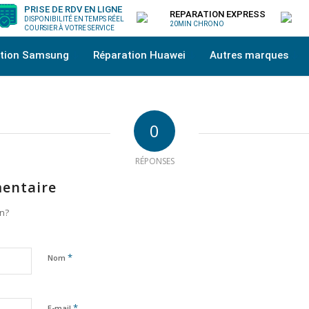
PRISE DE RDV EN LIGNE
REPARATION EXPRESS
DISPONIBILITÉ EN TEMPS RÉEL
20MIN CHRONO
COURSIER À VOTRE SERVICE
ation Samsung
Réparation Huawei
Autres marques
0
RÉPONSES
entaire
on?
*
Nom
*
E-mail