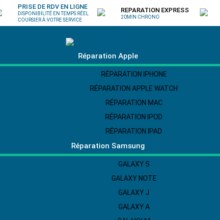
PRISE DE RDV EN LIGNE
REPARATION EXPRESS
DISPONIBILITÉ EN TEMPS RÉEL
20MIN CHRONO
COURSIER À VOTRE SERVICE
Réparation Apple
RÉPARATION IPHONE
RÉPARATION APPLE WATCH
RÉPARATION MAC
RÉPARATION IPOD
RÉPARATION IPAD
Réparation Samsung
GALAXY S
GALAXY NOTE
GALAXY J
GALAXY A