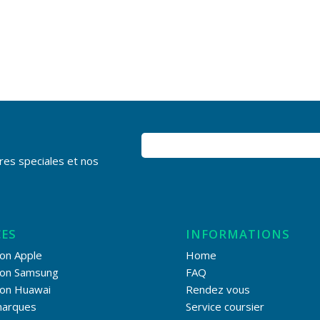
res speciales et nos
CES
INFORMATIONS
on Apple
Home
ion Samsung
FAQ
ion Huawai
Rendez vous
marques
Service coursier