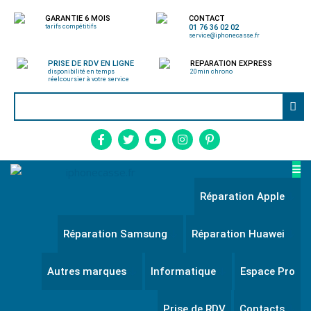
GARANTIE 6 MOIS
CONTACT
tarifs compétitifs
01 76 36 02 02
service@iphonecasse.fr
PRISE DE RDV EN LIGNE
REPARATION EXPRESS
disponibilité en temps
20min chrono
réel
coursier à votre service
Réparation Apple
Réparation Samsung
Réparation Huawei
Autres marques
Informatique
Espace Pro
Prise de RDV
Contacts