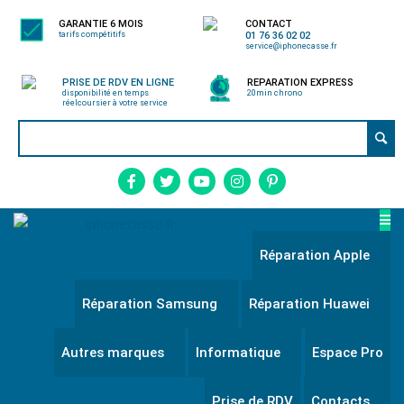
GARANTIE 6 MOIS
CONTACT
tarifs compétitifs
01 76 36 02 02
service@iphonecasse.fr
PRISE DE RDV EN LIGNE
REPARATION EXPRESS
disponibilité en temps
20min chrono
réel
coursier à votre service
Réparation Apple
Réparation Samsung
Réparation Huawei
Autres marques
Informatique
Espace Pro
Prise de RDV
Contacts