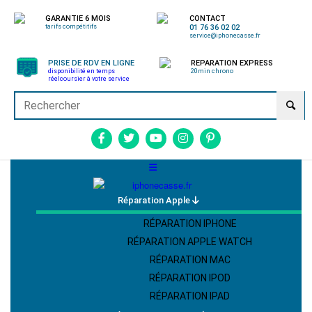
GARANTIE 6 MOIS
CONTACT
tarifs compétitifs
01 76 36 02 02
service@iphonecasse.fr
PRISE DE RDV EN LIGNE
REPARATION EXPRESS
disponibilité en temps
20min chrono
réel
coursier à votre service
Réparation Apple
RÉPARATION IPHONE
RÉPARATION APPLE WATCH
RÉPARATION MAC
RÉPARATION IPOD
RÉPARATION IPAD