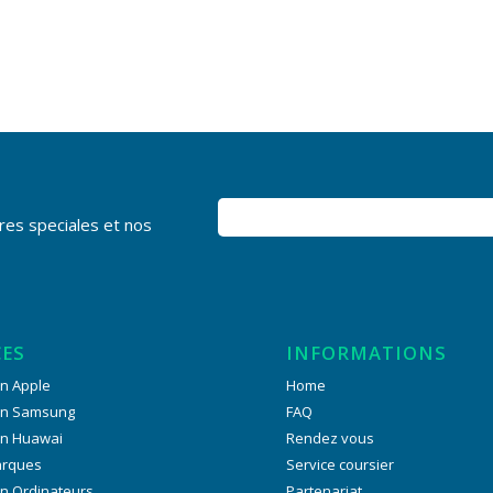
res speciales et nos
CES
INFORMATIONS
n Apple
Home
on Samsung
FAQ
on Huawai
Rendez vous
arques
Service coursier
n Ordinateurs
Partenariat