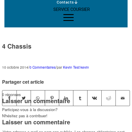
Contacts
SERVICE COURSIER
4 Chassis
/
/
10 octobre 2014
0 Commentaires
par
Kevin Test kevin
Partager cet article
0
réponses
Laisser un commentaire
Participez-vous à la discussion?
N'hésitez pas à contribuer!
Laisser un commentaire
Votre adresse e-mail ne sera pas publiée.
Les champs obligatoires sont