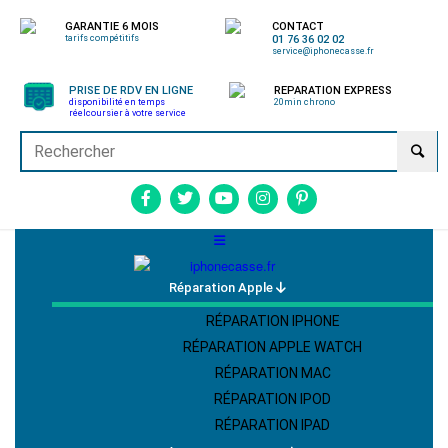
GARANTIE 6 MOIS
CONTACT
tarifs compétitifs
01 76 36 02 02
service@iphonecasse.fr
PRISE DE RDV EN LIGNE
REPARATION EXPRESS
disponibilité en temps
20min chrono
réel
coursier à votre service
Réparation Apple
RÉPARATION IPHONE
RÉPARATION APPLE WATCH
RÉPARATION MAC
RÉPARATION IPOD
RÉPARATION IPAD