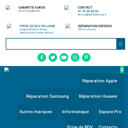
GARANTIE 6 MOIS
CONTACT
tarifs compétitifs
01 76 36 02 02
service@iphonecasse.fr
PRISE DE RDV EN LIGNE
REPARATION EXPRESS
disponibilité en temps
20min chrono
réel
coursier à votre service
Réparation Apple
Réparation Samsung
Réparation Huawei
Autres marques
Informatique
Espace Pro
Prise de RDV
Contacts