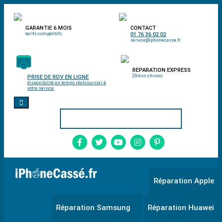
GARANTIE 6 MOIS
CONTACT
tarifs compétitifs
01 76 36 02 02
service@iphonecasse.fr
REPARATION EXPRESS
20min chrono
PRISE DE RDV EN LIGNE
disponibilité en temps réel
coursier à
votre service
Réparation Apple
Réparation Samsung
Réparation Huawei