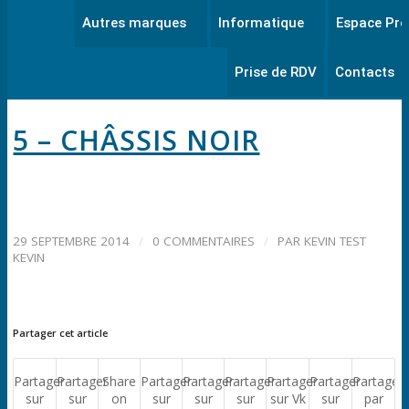
Autres marques
Informatique
Espace Pro
Prise de RDV
Contacts
5 – CHÂSSIS NOIR
29 SEPTEMBRE 2014
/
0 COMMENTAIRES
/
PAR
KEVIN TEST
KEVIN
Partager cet article
Partager
Partager
Share
Partager
Partager
Partager
Partager
Partager
Partager
sur
sur
on
sur
sur
sur
sur Vk
sur
par