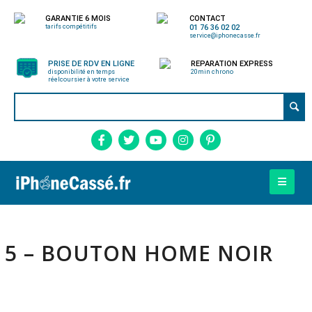
GARANTIE 6 MOIS
CONTACT
tarifs compétitifs
01 76 36 02 02
service@iphonecasse.fr
PRISE DE RDV EN LIGNE
REPARATION EXPRESS
disponibilité en temps
20min chrono
réel
coursier à votre service
5 – BOUTON HOME NOIR