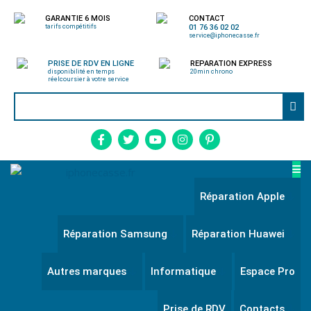
GARANTIE 6 MOIS
CONTACT
tarifs compétitifs
01 76 36 02 02
service@iphonecasse.fr
PRISE DE RDV EN LIGNE
REPARATION EXPRESS
disponibilité en temps
20min chrono
réel
coursier à votre service
Réparation Apple
Réparation Samsung
Réparation Huawei
Autres marques
Informatique
Espace Pro
Prise de RDV
Contacts