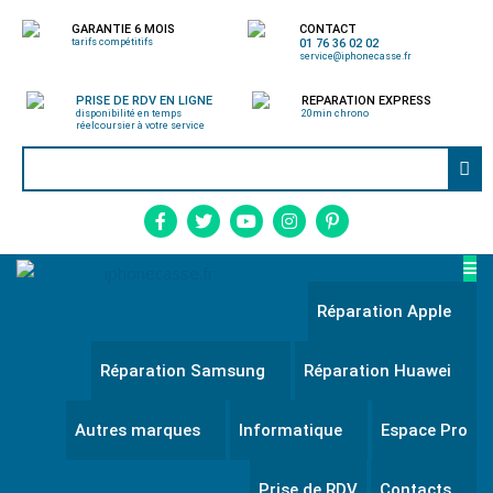
GARANTIE 6 MOIS
CONTACT
tarifs compétitifs
01 76 36 02 02
service@iphonecasse.fr
PRISE DE RDV EN LIGNE
REPARATION EXPRESS
disponibilité en temps
20min chrono
réel
coursier à votre service
Réparation Apple
Réparation Samsung
Réparation Huawei
Autres marques
Informatique
Espace Pro
Prise de RDV
Contacts