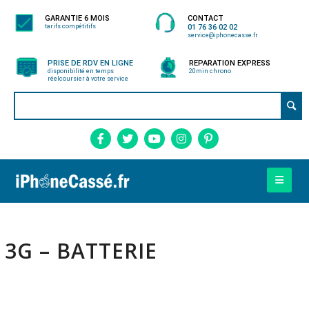
GARANTIE 6 MOIS
CONTACT
tarifs compétitifs
01 76 36 02 02
service@iphonecasse.fr
PRISE DE RDV EN LIGNE
REPARATION EXPRESS
disponibilité en temps
20min chrono
réel
coursier à votre service
3G – BATTERIE