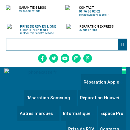
GARANTIE 6 MOIS
CONTACT
tarifs compétitifs
01 76 36 02 02
service@iphonecasse.fr
PRISE DE RDV EN LIGNE
REPARATION EXPRESS
disponibilité en temps
20min chrono
réel
coursier à votre service
Réparation Apple
Réparation Samsung
Réparation Huawei
Autres marques
Informatique
Espace Pro
Prise de RDV
Contacts