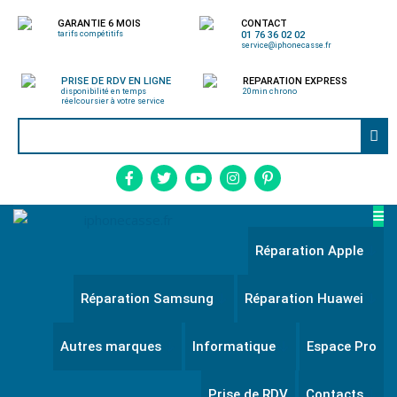
GARANTIE 6 MOIS
CONTACT
tarifs compétitifs
01 76 36 02 02
service@iphonecasse.fr
PRISE DE RDV EN LIGNE
REPARATION EXPRESS
disponibilité en temps
20min chrono
réel
coursier à votre service
Réparation Apple
Réparation Samsung
Réparation Huawei
Autres marques
Informatique
Espace Pro
Prise de RDV
Contacts