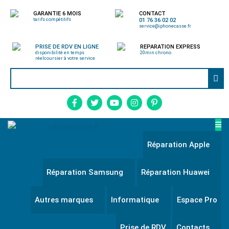
GARANTIE 6 MOIS
CONTACT
tarifs compétitifs
01 76 36 02 02
service@iphonecasse.fr
PRISE DE RDV EN LIGNE
REPARATION EXPRESS
disponibilité en temps
20min chrono
réel
coursier à votre service
Réparation Apple
Réparation Samsung
Réparation Huawei
Autres marques
Informatique
Espace Pro
Prise de RDV
Contacts