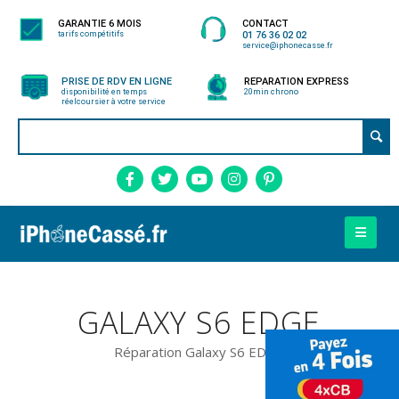
GARANTIE 6 MOIS
CONTACT
tarifs compétitifs
01 76 36 02 02
service@iphonecasse.fr
PRISE DE RDV EN LIGNE
REPARATION EXPRESS
disponibilité en temps
20min chrono
réel
coursier à votre service
GALAXY S6 EDGE
Réparation Galaxy S6 EDGE