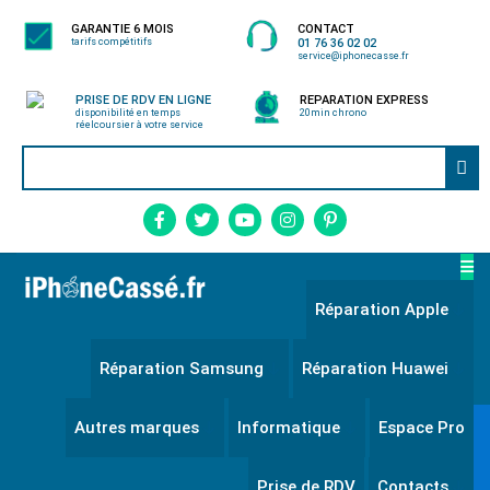
GARANTIE 6 MOIS
CONTACT
tarifs compétitifs
01 76 36 02 02
service@iphonecasse.fr
PRISE DE RDV EN LIGNE
REPARATION EXPRESS
disponibilité en temps
20min chrono
réel
coursier à votre service
Réparation Apple
Réparation Samsung
Réparation Huawei
Autres marques
Informatique
Espace Pro
Prise de RDV
Contacts