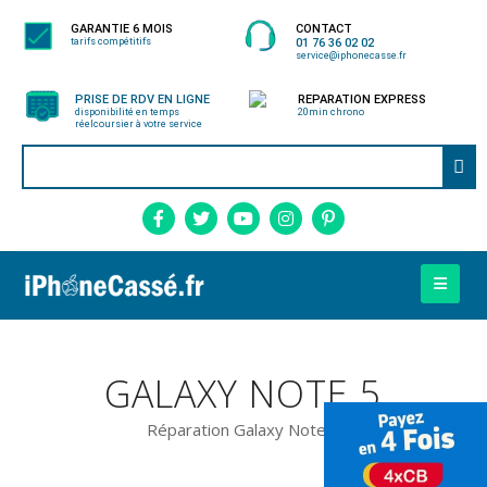
GARANTIE 6 MOIS
CONTACT
tarifs compétitifs
01 76 36 02 02
service@iphonecasse.fr
PRISE DE RDV EN LIGNE
REPARATION EXPRESS
disponibilité en temps
20min chrono
réel
coursier à votre service
GALAXY NOTE 5
Réparation Galaxy Note 5