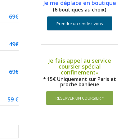
Je me déplace en boutique
(6 boutiques au choix)
69€
Prendre un rendez-vous
49€
Je fais appel au service
coursier spécial
69€
confinement∗
* 15€ Uniquement sur Paris et
proche banlieue
RÉSERVER UN COURSIER *
59 €