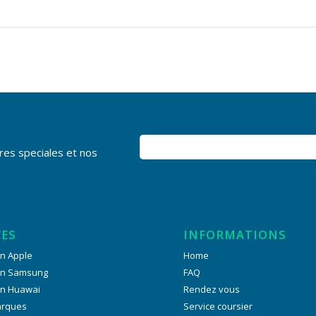
res speciales et nos
CES
INFORMATIONS
n Apple
Home
on Samsung
FAQ
on Huawai
Rendez vous
arques
Service coursier