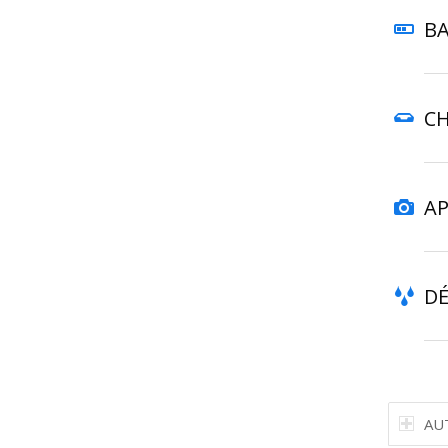
BA
CH
AP
D
AU