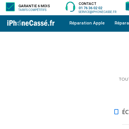
CONTACT
GARANTIE 6 MOIS
01 76 36 02 02
TARIFS COMPÉTITIFS
SERVICE@IPHONECASSE.FR
Réparation Apple
Répar
TOUT
É