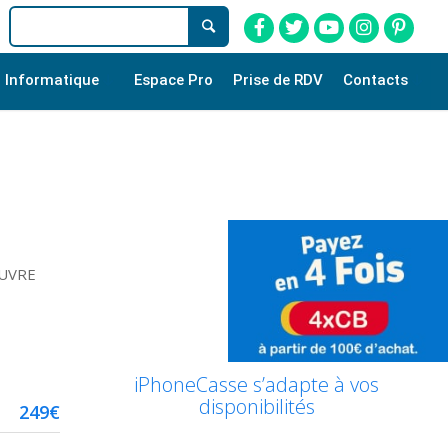
Informatique
Espace Pro
Prise de RDV
Contacts
EUVRE
iPhoneCasse s’adapte à vos
disponibilités
249€