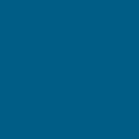
Autres marques
Réparation Xiaomi
Reparation One Plus
Reparation Nokia
Reparation BlackBerry
Reparation Wiko
Reparation Motorola
Réparation Sony
Réparation Nexus
Reparation LG
Reparation HTC
Informatique
Reparation Mac
reparation pc
Espace Pro