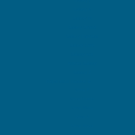
Galaxy A
Galaxy M
Galaxy Grand
Galaxy Express
Galaxy Core
Galaxy Ace
Autres Galaxy
Galaxy Z
Réparation Huawei
Série P
Série Honor
Série Mate
Série Y
Série Nova
Autres Huawei