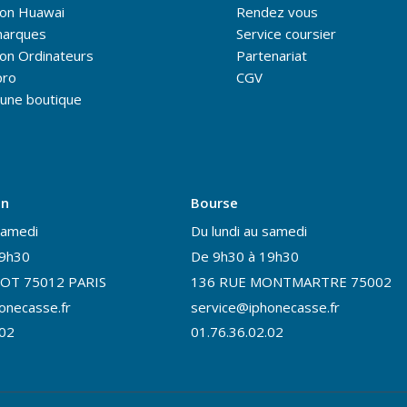
ion Huawai
Rendez vous
marques
Service coursier
on Ordinateurs
Partenariat
pro
CGV
une boutique
on
Bourse
samedi
Du lundi au samedi
19h30
De 9h30 à 19h30
OT 75012 PARIS
136 RUE MONTMARTRE 75002
onecasse.fr
service@iphonecasse.fr
.02
01.76.36.02.02