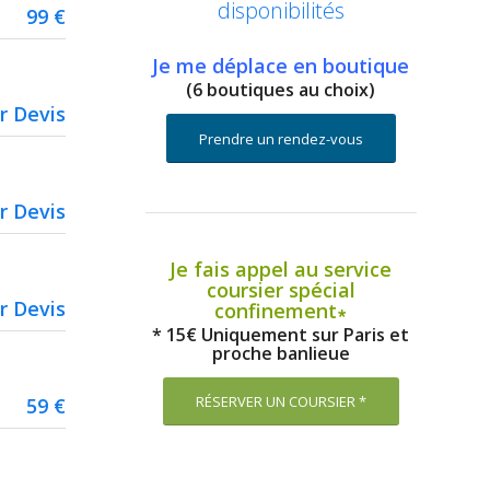
disponibilités
99 €
Je me déplace en boutique
(6 boutiques au choix)
r Devis
Prendre un rendez-vous
r Devis
Je fais appel au service
coursier spécial
r Devis
confinement∗
* 15€ Uniquement sur Paris et
proche banlieue
RÉSERVER UN COURSIER *
59 €