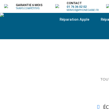
CONTACT
GARANTIE 6 MOIS
01 76 36 02 02
TARIFS COMPÉTITIFS
SERVICE@IPHONECASSE.FR
Réparation Apple
Répa
TOUT
É