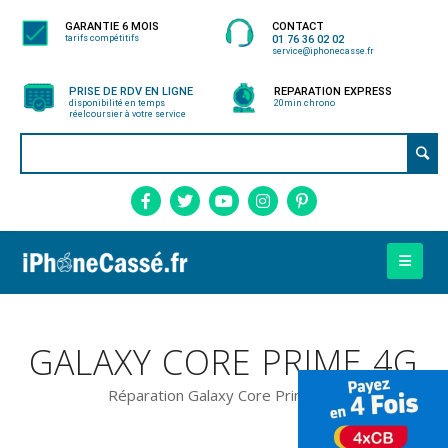
GARANTIE 6 MOIS
CONTACT
tarifs compétitifs
01 76 36 02 02
service@iphonecasse.fr
PRISE DE RDV EN LIGNE
REPARATION EXPRESS
disponibilité en temps
20min chrono
réel
coursier à votre service
GALAXY CORE PRIME 4G
Réparation Galaxy Core Prime 4G