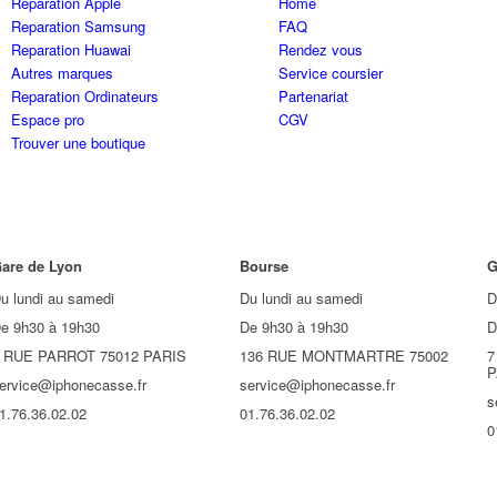
Reparation Apple
Home
Reparation Samsung
FAQ
Reparation Huawai
Rendez vous
Autres marques
Service coursier
Reparation Ordinateurs
Partenariat
Espace pro
CGV
Trouver une boutique
are de Lyon
Bourse
G
u lundi au samedi
Du lundi au samedi
D
e 9h30 à 19h30
De 9h30 à 19h30
D
 RUE PARROT 75012 PARIS
136 RUE MONTMARTRE 75002
7
P
ervice@iphonecasse.fr
service@iphonecasse.fr
s
1.76.36.02.02
01.76.36.02.02
0