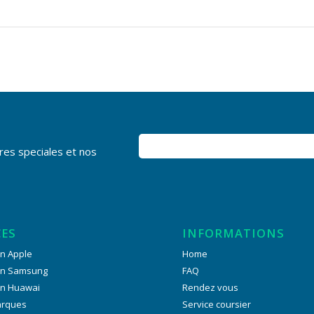
res speciales et nos
CES
INFORMATIONS
n Apple
Home
on Samsung
FAQ
on Huawai
Rendez vous
arques
Service coursier