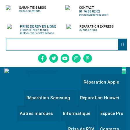
GARANTIE 6 MOIS
CONTACT
tarifs compétitifs
01 76 36 02 02
service@iphonecasse.fr
PRISE DE RDV EN LIGNE
REPARATION EXPRESS
disponibilité en temps
20min chrono
réel
coursier à votre service
Réparation Apple
Réparation Samsung
Réparation Huawei
Autres marques
Informatique
Espace Pro
Prise de RDV
Contacts