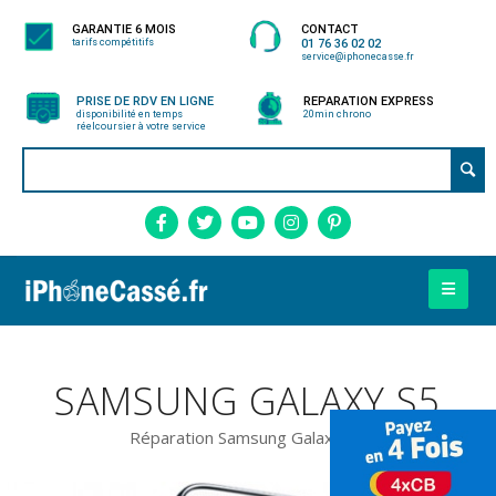
GARANTIE 6 MOIS
CONTACT
tarifs compétitifs
01 76 36 02 02
service@iphonecasse.fr
PRISE DE RDV EN LIGNE
REPARATION EXPRESS
disponibilité en temps
20min chrono
réel
coursier à votre service
SAMSUNG GALAXY S5
Réparation Samsung Galaxy S5