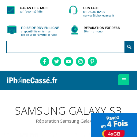
GARANTIE 6 MOIS
CONTACT
tarifs compétitifs
01 76 36 02 02
service@iphonecasse.fr
PRISE DE RDV EN LIGNE
REPARATION EXPRESS
disponibilité en temps
20min chrono
réel
coursier à votre service
SAMSUNG GALAXY S3
Réparation Samsung Galaxy S3