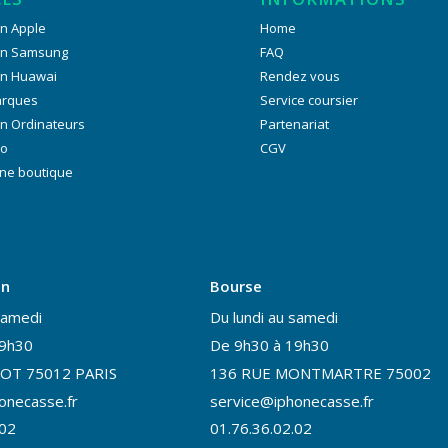
n Apple
Home
on Samsung
FAQ
on Huawai
Rendez vous
arques
Service coursier
n Ordinateurs
Partenariat
ro
CGV
ne boutique
on
Bourse
samedi
Du lundi au samedi
19h30
De 9h30 à 19h30
OT 75012 PARIS
136 RUE MONTMARTRE 75002
onecasse.fr
service@iphonecasse.fr
.02
01.76.36.02.02