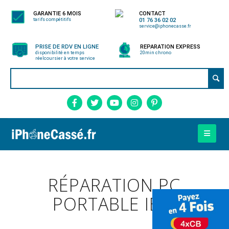
GARANTIE 6 MOIS
CONTACT
tarifs compétitifs
01 76 36 02 02
service@iphonecasse.fr
PRISE DE RDV EN LIGNE
REPARATION EXPRESS
disponibilité en temps
20min chrono
réel
coursier à votre service
RÉPARATION PC
PORTABLE IBM