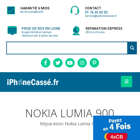
GARANTIE 6 MOIS
CONTACT
tarifs compétitifs
01 76 36 02 02
service@iphonecasse.fr
PRISE DE RDV EN LIGNE
REPARATION EXPRESS
disponibilité en temps
20min chrono
réel
coursier à votre service
NOKIA LUMIA 900
Réparation Nokia Lumia 900