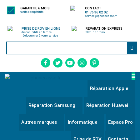
GARANTIE 6 MOIS
CONTACT
tarifs compétitifs
01 76 36 02 02
service@iphonecasse.fr
PRISE DE RDV EN LIGNE
REPARATION EXPRESS
disponibilité en temps
20min chrono
réel
coursier à votre service
Réparation Apple
Réparation Samsung
Réparation Huawei
Autres marques
Informatique
Espace Pro
Prise de RDV
Contacts