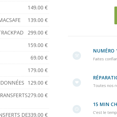
149.00
€
MACSAFE
139.00
€
TRACKPAD
299.00
€
159.00
€
NUMÉRO 1
69.00
€
Faites confia
179.00
€
RÉPARATI
E DONNÉES
129.00
€
Toutes nos r
TRANSFERTS
279.00
€
15 MIN C
C’est le temp
NSFERTS DE
339.00
€