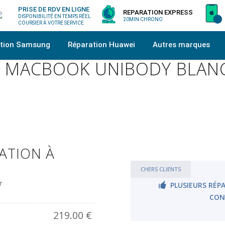
PRISE DE RDV EN LIGNE
REPARATION EXPRESS
DISPONIBILITÉ EN TEMPS RÉEL
20MIN CHRONO
COURSIER À VOTRE SERVICE
ation Samsung
Réparation Huawei
Autres marques
 MACBOOK UNIBODY BLAN
ATION À
CHERS CLIENTS
r
PLUSIEURS RÉPA
CON
219.00
€