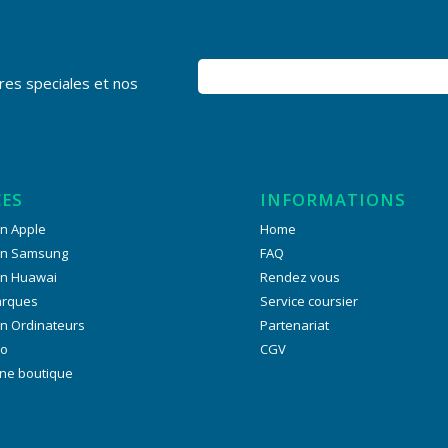
res speciales et nos
CES
INFORMATIONS
n Apple
Home
on Samsung
FAQ
on Huawai
Rendez vous
arques
Service coursier
n Ordinateurs
Partenariat
ro
CGV
ne boutique